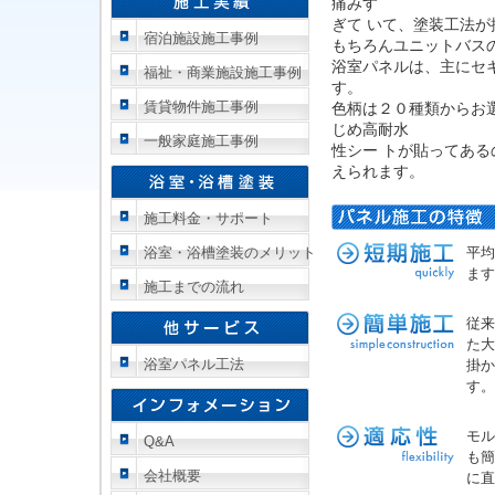
痛みす
ぎて いて、塗装工法
宿泊施設施工事例
もちろんユニットバス
浴室パネルは、主にセ
福祉・商業施設施工事例
す。
賃貸物件施工事例
色柄は２０種類からお
じめ高耐水
一般家庭施工事例
性シー トが貼ってあ
えられます。
施工料金・サポート
浴室・浴槽塗装のメリット
平均
ます
施工までの流れ
従来
た大
浴室パネル工法
掛か
す。
モル
Q&A
も簡
会社概要
に直